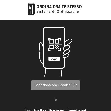
Scansiona ora il codice QR
o
Inserire il codice manualmente qui